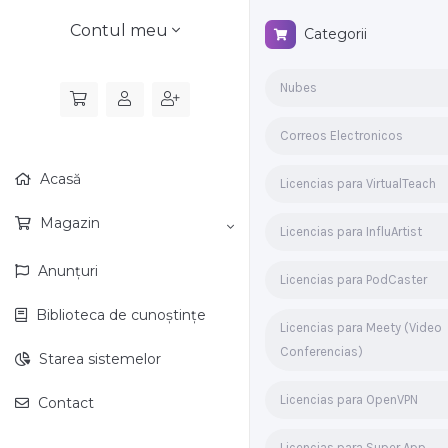
Contul meu
Categorii
Nubes
Correos Electronicos
Acasă
Licencias para VirtualTeach
Magazin
Licencias para InfluArtist
Anunțuri
Licencias para PodCaster
Biblioteca de cunoștințe
Licencias para Meety (Video
Conferencias)
Starea sistemelor
Licencias para OpenVPN
Contact
Licencias para Super App