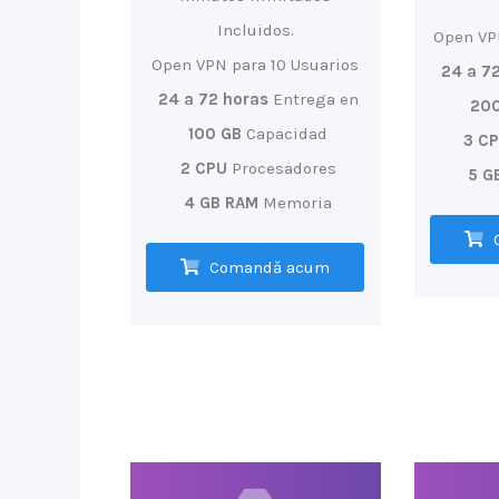
Incluidos.
Open VP
Open VPN para 10 Usuarios
24 a 7
24 a 72 horas
Entrega en
200
100 GB
Capacidad
3 C
2 CPU
Procesadores
5 G
4 GB RAM
Memoria
Comandă acum