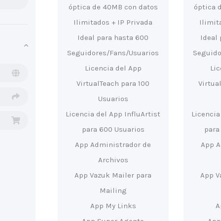
óptica de 40MB con datos
óptica 
Ilimitados + IP Privada
Ilimit
Ideal para hasta 600
Ideal
Seguidores/Fans/Usuarios
Seguido
Licencia del App
Li
VirtualTeach para 100
Virtua
Usuarios
Licencia del App InfluArtist
Licencia
para 600 Usuarios
para
App Administrador de
App A
Archivos
App Vazuk Mailer para
App V
Mailing
App My Links
A