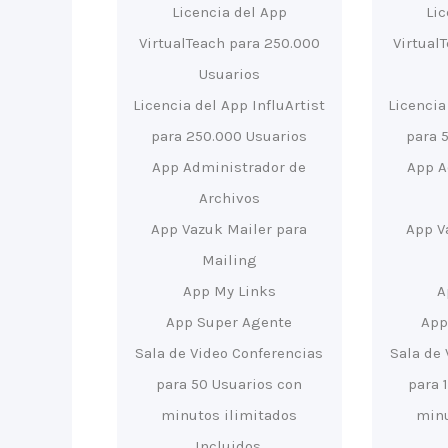
Licencia del App
Li
VirtualTeach para 250.000
Virtual
Usuarios
Licencia del App InfluArtist
Licencia
para 250.000 Usuarios
para 
App Administrador de
App A
Archivos
App Vazuk Mailer para
App V
Mailing
App My Links
A
App Super Agente
App
Sala de Video Conferencias
Sala de 
para 50 Usuarios con
para 
minutos ilimitados
minu
Incluidos.