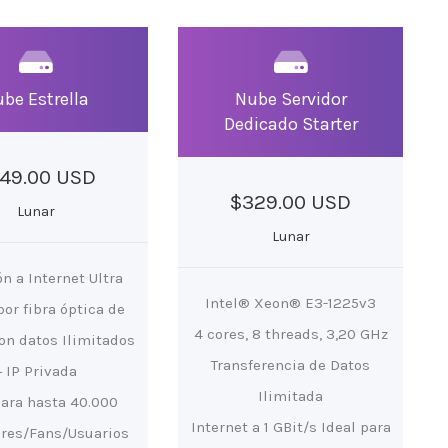
be Estrella
Nube Servidor
Dedicado Starter
49.00 USD
$329.00 USD
Lunar
Lunar
n a Internet Ultra
Intel® Xeon® E3-1225v3
por fibra óptica de
4 cores, 8 threads, 3,20 GHz
n datos Ilimitados
Transferencia de Datos
+ IP Privada
Ilimitada
para hasta 40.000
Internet a 1 GBit/s Ideal para
res/Fans/Usuarios