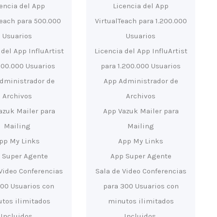
cencia del App
Licencia del App
Teach para 500.000
VirtualTeach para 1.200.000
Usuarios
Usuarios
 del App InfluArtist
Licencia del App InfluArtist
500.000 Usuarios
para 1.200.000 Usuarios
dministrador de
App Administrador de
Archivos
Archivos
azuk Mailer para
App Vazuk Mailer para
Mailing
Mailing
pp My Links
App My Links
 Super Agente
App Super Agente
Video Conferencias
Sala de Video Conferencias
100 Usuarios con
para 300 Usuarios con
tos ilimitados
minutos ilimitados
Incluidos.
Incluidos.