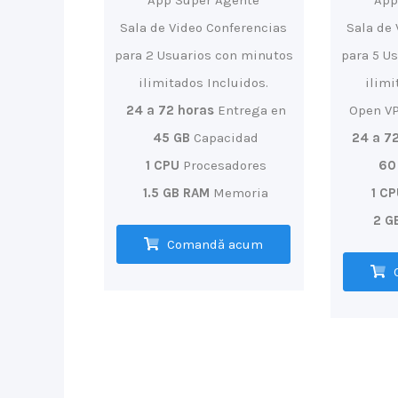
App Super Agente
App
Sala de Video Conferencias
Sala de 
para 2 Usuarios con minutos
para 5 U
ilimitados Incluidos.
ilimi
24 a 72 horas
Entrega en
Open VP
45 GB
Capacidad
24 a 7
1 CPU
Procesadores
60
1.5 GB RAM
Memoria
1 C
2 G
Comandă acum