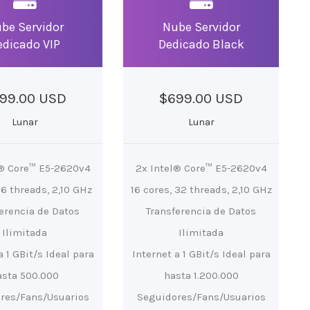
be Servidor
Nube Servidor
edicado VIP
Dedicado Black
99.00 USD
$699.00 USD
Lunar
Lunar
l® Core™ E5-2620v4
2x Intel® Core™ E5-2620v4
16 threads, 2,10 GHz
16 cores, 32 threads, 2,10 GHz
erencia de Datos
Transferencia de Datos
Ilimitada
Ilimitada
a 1 GBit/s Ideal para
Internet a 1 GBit/s Ideal para
asta 500.000
hasta 1.200.000
res/Fans/Usuarios
Seguidores/Fans/Usuarios