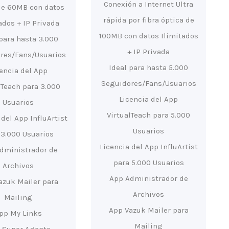
Conexión a Internet Ultra
de 60MB con datos
rápida por fibra óptica de
ados + IP Privada
100MB con datos Ilimitados
 para hasta 3.000
+ IP Privada
res/Fans/Usuarios
Ideal para hasta 5.000
cencia del App
Seguidores/Fans/Usuarios
lTeach para 3.000
Licencia del App
Usuarios
VirtualTeach para 5.000
 del App InfluArtist
Usuarios
 3.000 Usuarios
Licencia del App InfluArtist
dministrador de
para 5.000 Usuarios
Archivos
App Administrador de
azuk Mailer para
Archivos
Mailing
App Vazuk Mailer para
pp My Links
Mailing