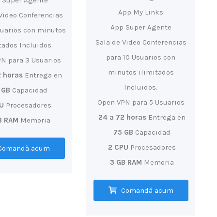
 Super Agente
App My Links
Video Conferencias
App Super Agente
suarios con minutos
Sala de Video Conferencias
tados Incluidos.
para 10 Usuarios con
N para 3 Usuarios
minutos ilimitados
2 horas
Entrega en
Incluidos.
 GB
Capacidad
Open VPN para 5 Usuarios
PU
Procesadores
24 a 72 horas
Entrega en
B RAM
Memoria
75 GB
Capacidad
2 CPU
Procesadores
Comandă acum
3 GB RAM
Memoria
Comandă acum