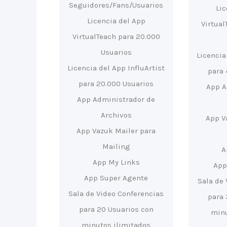
Seguidores/Fans/Usuarios
Li
Licencia del App
Virtual
VirtualTeach para 20.000
Usuarios
Licencia
Licencia del App InfluArtist
para 
para 20.000 Usuarios
App A
App Administrador de
Archivos
App V
App Vazuk Mailer para
Mailing
A
App My Links
App
App Super Agente
Sala de 
Sala de Video Conferencias
para 
para 20 Usuarios con
minu
minutos ilimitados