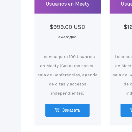
Usuarios en Meety
Usua
$999.00 USD
$1
ежегодно
Licencia para 100 Usuarios
Licencia
en Meety (Cada uno con su
en Meet
sala de Conferencias, agenda
sala de C
de citas y accesos
de 
independientes)
in
Заказать