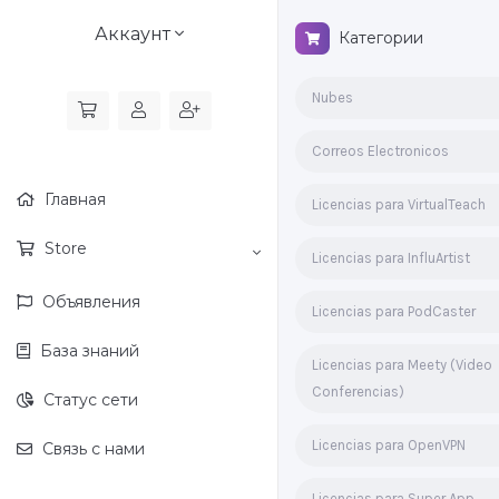
Аккаунт
Категории
Nubes
Correos Electronicos
Главная
Licencias para VirtualTeach
Store
Licencias para InfluArtist
Объявления
Licencias para PodCaster
База знаний
Licencias para Meety (Video
Conferencias)
Статус сети
Licencias para OpenVPN
Связь с нами
Licencias para Super App