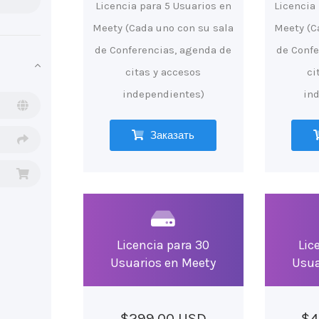
Licencia para 5 Usuarios en
Licencia
Meety (Cada uno con su sala
Meety (C
de Conferencias, agenda de
de Confe
citas y accesos
ci
independientes)
in
Заказать
Licencia para 30
Lic
Usuarios en Meety
Usua
$299.00 USD
$4