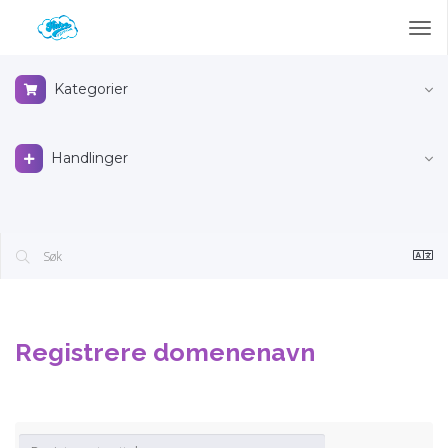
Tog
nav
Kategorier
Handlinger
Registrere domenenavn