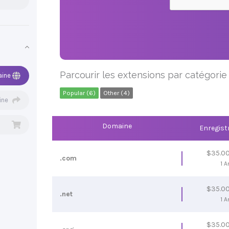
Parcourir les extensions par catégorie
aine
Popular (6)
Other (4)
ine
Domaine
Enregis
$35.0
.com
1 A
$35.0
.net
1 A
$35.0