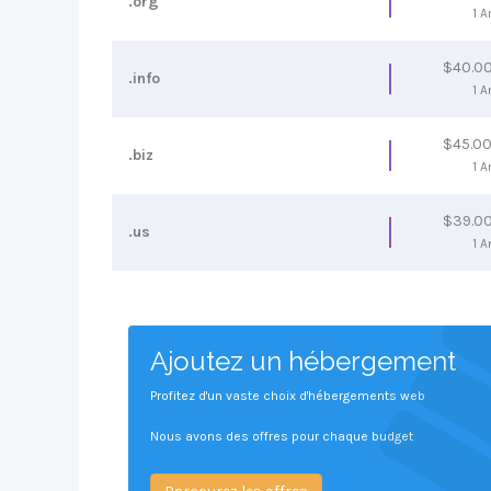
.org
1 A
$40.0
.info
1 A
$45.0
.biz
1 A
$39.0
.us
1 A
Ajoutez un hébergement
Profitez d'un vaste choix d'hébergements web
Nous avons des offres pour chaque budget